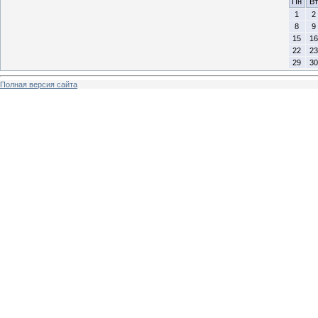
Пн
Вт
1
2
8
9
15
16
22
23
29
30
Полная версия сайта