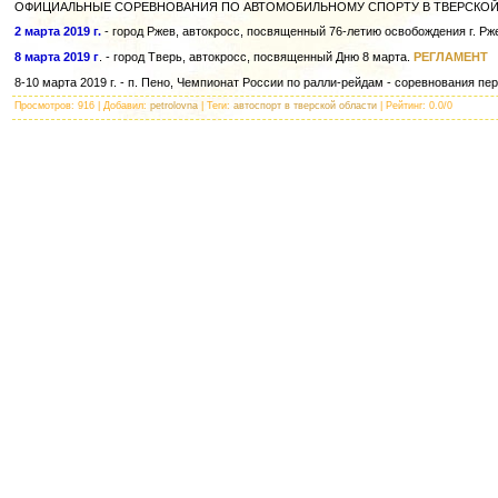
ОФИЦИАЛЬНЫЕ СОРЕВНОВАНИЯ ПО АВТОМОБИЛЬНОМУ СПОРТУ В ТВЕРСКОЙ О
2 марта 2019 г.
- город Ржев, автокросс, посвященный 76-летию освобождения г. Р
8 марта 2019 г
. - город Тверь, автокросс, посвященный Дню 8 марта.
РЕГЛАМЕНТ
8-10 марта 2019 г. - п. Пено, Чемпионат России по ралли-рейдам - соревнования п
Просмотров
: 916 |
Добавил
:
petrolovna
|
Теги
:
автоспорт в тверской области
|
Рейтинг
:
0.0
/
0