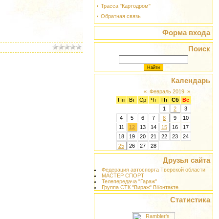
Трасса "Картодром"
Обратная связь
Форма входа
Поиск
Календарь
«
Февраль 2019
»
Пн
Вт
Ср
Чт
Пт
Сб
Вс
1
2
3
4
5
6
7
8
9
10
11
12
13
14
15
16
17
18
19
20
21
22
23
24
25
26
27
28
Друзья сайта
Федерация автоспорта Тверской области
МАСТЕР СПОРТ
Телепередача "Гараж"
Группа СТК "Вираж" ВКонтакте
Статистика