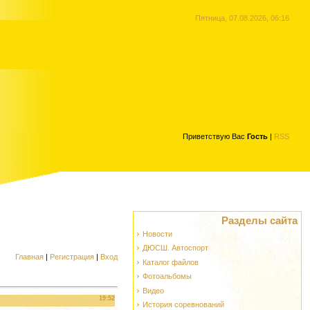
Пятница, 07.08.2026, 06:16
Приветствую Вас
Гость
|
RSS
Разделы сайта
Новости
ДЮСШ. Автоспорт
Главная
|
Регистрация
|
Вход
Каталог файлов
Фотоальбомы
Видео
19:52
История соревнований