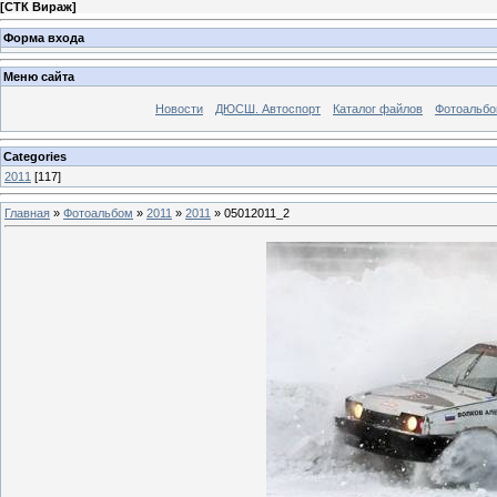
[
СТК Вираж
]
Форма входа
Меню сайта
Новости
ДЮСШ. Автоспорт
Каталог файлов
Фотоальб
Categories
2011
[117]
Главная
»
Фотоальбом
»
2011
»
2011
» 05012011_2