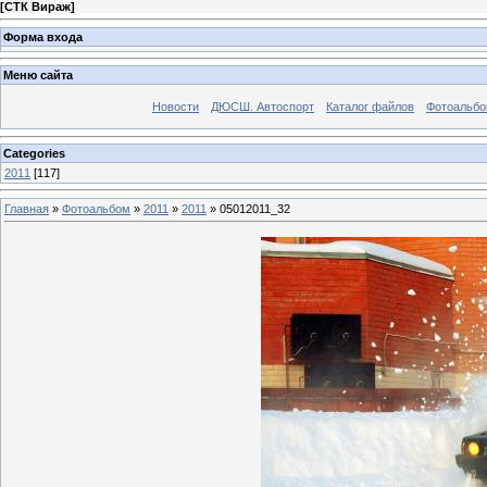
[
СТК Вираж
]
Форма входа
Меню сайта
Новости
ДЮСШ. Автоспорт
Каталог файлов
Фотоальб
Categories
2011
[117]
Главная
»
Фотоальбом
»
2011
»
2011
» 05012011_32