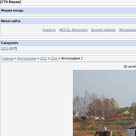
[
СТК Вираж
]
Форма входа
Меню сайта
Новости
ДЮСШ. Автоспорт
Каталог файлов
Фотоальб
Categories
2011
[117]
Главная
»
Фотоальбом
»
2011
»
2011
» Фотография 1
30 октя