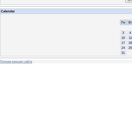
Calendar
Пн
Вт
3
4
10
11
17
18
24
25
31
Полная версия сайта