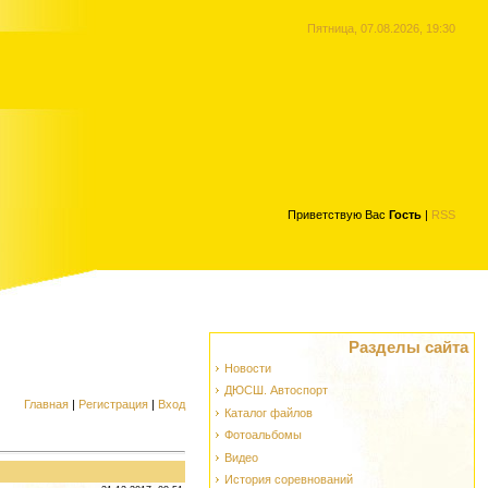
Пятница, 07.08.2026, 19:30
Приветствую Вас
Гость
|
RSS
Разделы сайта
Новости
ДЮСШ. Автоспорт
Главная
|
Регистрация
|
Вход
Каталог файлов
Фотоальбомы
Видео
История соревнований