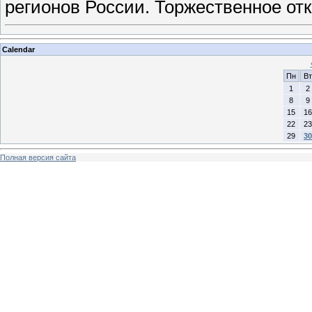
регионов России. Торжественное от
Calendar
Пн
Вт
1
2
8
9
15
16
22
23
29
30
Полная версия сайта