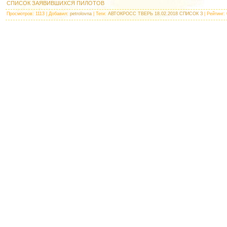
СПИСОК ЗАЯВИВШИХСЯ ПИЛОТОВ
Просмотров
: 1113 |
Добавил
:
petrolovna
|
Теги
:
АВТОКРОСС ТВЕРЬ 18.02.2018 СПИСОК З
|
Рейтинг
: