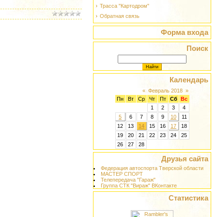
Трасса "Картодром"
Обратная связь
Форма входа
Поиск
Календарь
«
Февраль 2018
»
Пн
Вт
Ср
Чт
Пт
Сб
Вс
1
2
3
4
5
6
7
8
9
10
11
12
13
14
15
16
17
18
19
20
21
22
23
24
25
26
27
28
Друзья сайта
Федерация автоспорта Тверской области
МАСТЕР СПОРТ
Телепередача "Гараж"
Группа СТК "Вираж" ВКонтакте
Статистика