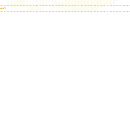
0.0
/
0