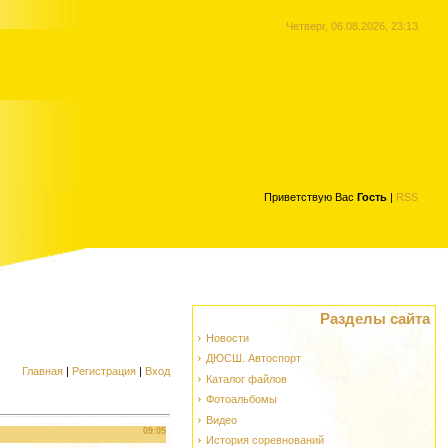
Четверг, 06.08.2026, 23:13
Приветствую Вас
Гость
|
RSS
Разделы сайта
Новости
ДЮСШ. Автоспорт
Главная
|
Регистрация
|
Вход
Каталог файлов
Фотоальбомы
Видео
09:05
История соревнований