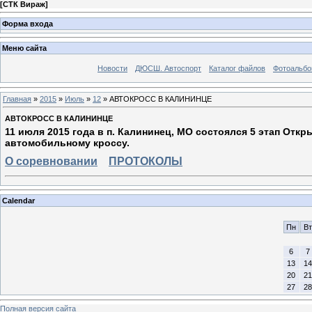
[
СТК Вираж
]
Форма входа
Меню сайта
Новости
ДЮСШ. Автоспорт
Каталог файлов
Фотоальб
Главная
»
2015
»
Июль
»
12
» АВТОКРОСС В КАЛИНИНЦЕ
АВТОКРОСС В КАЛИНИНЦЕ
11 июля 2015 года в п. Калининец, МО состоялся 5 этап Отк
автомобильному кроссу.
О соревновании
ПРОТОКОЛЫ
Calendar
Пн
Вт
6
7
13
14
20
21
27
28
Полная версия сайта