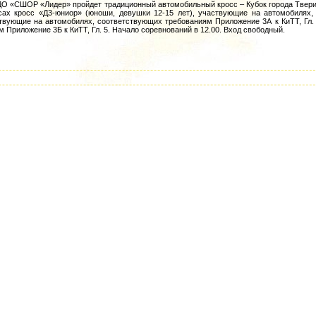
 ДО «СШОР «Лидер» пройдет традиционный автомобильный кросс – Кубок города Твер
сах кросс «Д3-юниор» (юноши, девушки 12-15 лет), участвующие на автомобилях
ствующие на автомобилях, соответствующих требованиям Приложение 3А к КиТТ, Гл. 
 Приложение 3Б к КиТТ, Гл. 5. Начало соревнований в 12.00. Вход свободный.