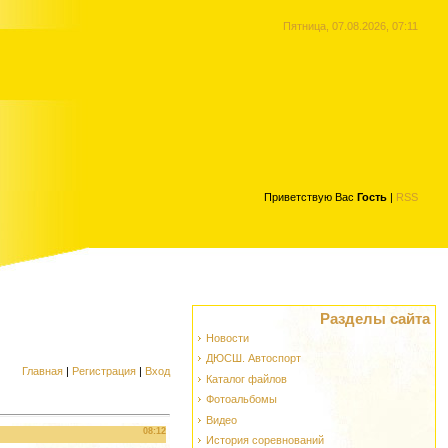
Пятница, 07.08.2026, 07:11
Приветствую Вас
Гость
|
RSS
Разделы сайта
Новости
ДЮСШ. Автоспорт
Главная
|
Регистрация
|
Вход
Каталог файлов
Фотоальбомы
Видео
08:12
История соревнований