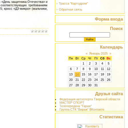
и «День защитника Отечества» и
Трасса "Картодром"
, соответствующих требованиям
5; кросс «Д3-микро» (мальчики,
Обратная связь
Форма входа
Поиск
Календарь
«
Январь 2025
»
Пн
Вт
Ср
Чт
Пт
Сб
Вс
1
2
3
4
5
6
7
8
9
10
11
12
13
14
15
16
17
18
19
20
21
22
23
24
25
26
27
28
29
30
31
Друзья сайта
Федерация автоспорта Тверской области
МАСТЕР СПОРТ
Телепередача "Гараж"
Группа СТК "Вираж" ВКонтакте
Статистика