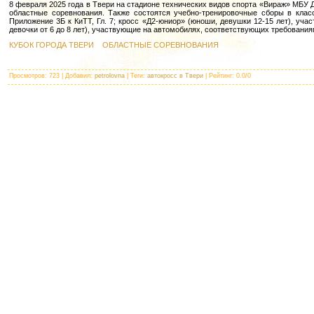
8 февраля 2025 года в Твери на стадионе технических видов спорта «Вираж» МБУ
областные соревнования. Также состоятся учебно-тренировочные сборы в клас
Приложение 3Б к КиТТ, Гл. 7; кросс «Д2-юниор» (юноши, девушки 12-15 лет), уча
девочки от 6 до 8 лет), участвующие на автомобилях, соответствующих требованиям
КУБОК ГОРОДА ТВЕРИ
ОБЛАСТНЫЕ СОРЕВНОВАНИЯ
Просмотров
: 723 |
Добавил
:
petrolovna
|
Теги
:
автокросс в Твери
|
Рейтинг
:
0.0
/
0