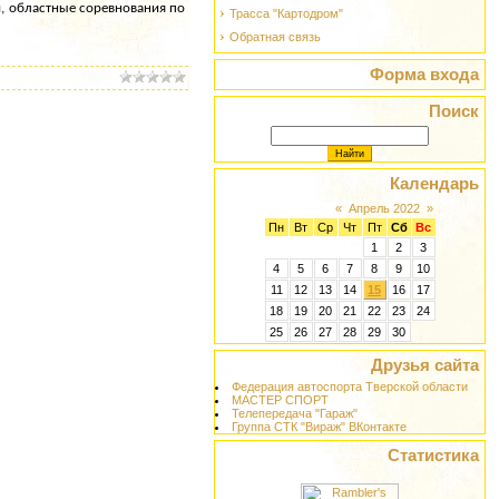
и, областные соревнования по
Трасса "Картодром"
Обратная связь
Форма входа
Поиск
Календарь
«
Апрель 2022
»
Пн
Вт
Ср
Чт
Пт
Сб
Вс
1
2
3
4
5
6
7
8
9
10
11
12
13
14
15
16
17
18
19
20
21
22
23
24
25
26
27
28
29
30
Друзья сайта
Федерация автоспорта Тверской области
МАСТЕР СПОРТ
Телепередача "Гараж"
Группа СТК "Вираж" ВКонтакте
Статистика