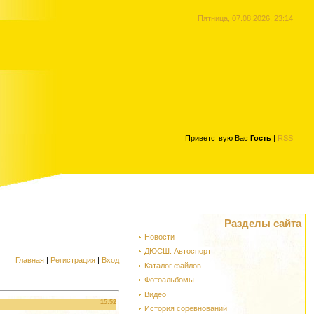
Пятница, 07.08.2026, 23:14
Приветствую Вас
Гость
|
RSS
Разделы сайта
Новости
ДЮСШ. Автоспорт
Главная
|
Регистрация
|
Вход
Каталог файлов
Фотоальбомы
Видео
15:52
История соревнований