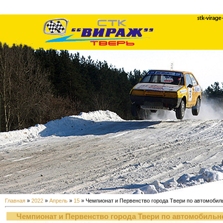
Главная
»
2022
»
Апрель
»
15
» Чемпионат и Первенство города Твери по автомоби
Чемпионат и Первенство города Твери по автомобиль