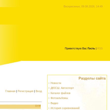
Воскресенье, 09.08.2026, 14:49
Приветствую Вас
Гость
|
RSS
Разделы сайта
Новости
ДЮСШ. Автоспорт
Главная
|
Регистрация
|
Вход
Каталог файлов
Фотоальбомы
Видео
13:58
История соревнований