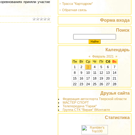
соревнованиях приняли участие
Трасса "Картодром"
Обратная связь
Форма входа
Поиск
Календарь
«
Февраль 2021
»
Пн
Вт
Ср
Чт
Пт
Сб
Вс
1
2
3
4
5
6
7
8
9
10
11
12
13
14
15
16
17
18
19
20
21
22
23
24
25
26
27
28
Друзья сайта
Федерация автоспорта Тверской области
МАСТЕР СПОРТ
Телепередача "Гараж"
Группа СТК "Вираж" ВКонтакте
Статистика