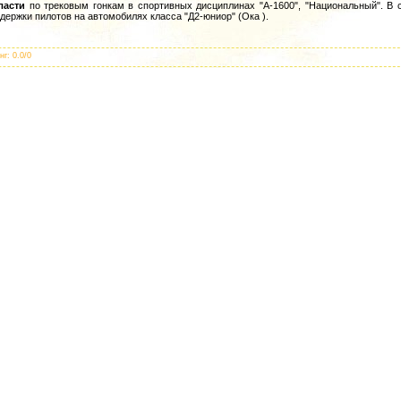
ласти
по трековым гонкам в спортивных дисциплинах "А-1600", "Национальный". В 
держки пилотов на автомобилях класса "Д2-юниор" (Ока ).
нг
:
0.0
/
0