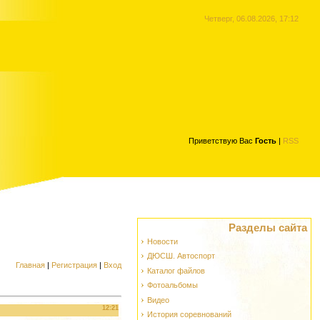
Четверг, 06.08.2026, 17:12
Приветствую Вас
Гость
|
RSS
Разделы сайта
Новости
ДЮСШ. Автоспорт
Главная
|
Регистрация
|
Вход
Каталог файлов
Фотоальбомы
Видео
12:21
История соревнований