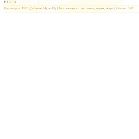
ИТОГИ
Просмотров
: 1585 |
Добавил
:
Myxa_Fly
|
Теги
:
автокросс
,
автогонки
,
вираж
,
тверь
|
Рейтинг
:
0.0
/
0