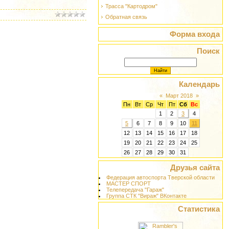
Трасса "Картодром"
Обратная связь
Форма входа
Поиск
Календарь
«
Март 2018
»
Пн
Вт
Ср
Чт
Пт
Сб
Вс
1
2
3
4
5
6
7
8
9
10
11
12
13
14
15
16
17
18
19
20
21
22
23
24
25
26
27
28
29
30
31
Друзья сайта
Федерация автоспорта Тверской области
МАСТЕР СПОРТ
Телепередача "Гараж"
Группа СТК "Вираж" ВКонтакте
Статистика