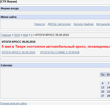
[
СТК Вираж
]
Форма входа
Меню сайта
Новости
ДЮСШ. Автоспорт
Каталог файлов
Фотоальб
Главная
»
2019
»
Май
»
5
» ИТОГИ КРОСС 05.05.2019
ИТОГИ КРОСС 05.05.2019
5 мая в Твери состоялся автомобильный кросс, посвященн
ИТОГИ КРОСС 05.05.2019
ИТОГИ ПО СУММЕ 4 ЭТАПОВ
Calendar
Пн
Вт
6
7
13
14
20
21
27
28
Полная версия сайта