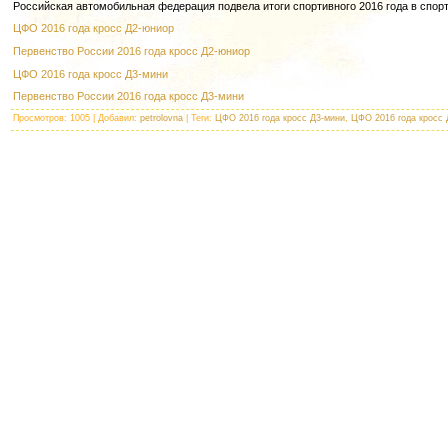
Российская автомобильная федерация подвела итоги спортивного 2016 года в спо
ЦФО 2016 года кросс Д2-юниор
Первенство России 2016 года кросс Д2-юниор
ЦФО 2016 года кросс Д3-мини
Первенство России 2016 года кросс Д3-мини
Просмотров
: 1005 |
Добавил
:
petrolovna
|
Теги
:
ЦФО 2016 года кросс Д3-мини
,
ЦФО 2016 года кросс