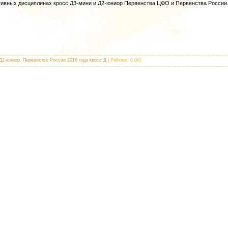
ртивных дисциплинах кросс Д3-мини и Д2-юниор Первенства ЦФО и Первенства России
 Д2-юниор
,
Первенство России 2016 года кросс Д
|
Рейтинг
:
0.0
/
0