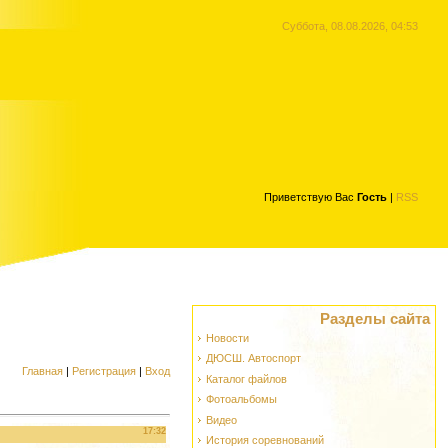
Суббота, 08.08.2026, 04:53
Приветствую Вас
Гость
|
RSS
Разделы сайта
Новости
ДЮСШ. Автоспорт
Главная
|
Регистрация
|
Вход
Каталог файлов
Фотоальбомы
Видео
17:32
История соревнований