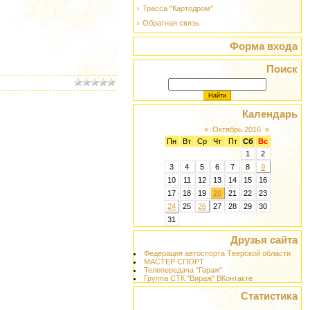
.
Трасса "Картодром"
Обратная связь
Форма входа
Поиск
Календарь
«
Октябрь 2016
»
Пн
Вт
Ср
Чт
Пт
Сб
Вс
1
2
3
4
5
6
7
8
9
10
11
12
13
14
15
16
17
18
19
20
21
22
23
24
25
26
27
28
29
30
31
Друзья сайта
Федерация автоспорта Тверской области
МАСТЕР СПОРТ
Телепередача "Гараж"
Группа СТК "Вираж" ВКонтакте
Статистика