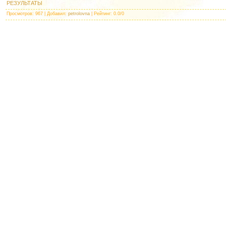
РЕЗУЛЬТАТЫ
Просмотров
: 967 |
Добавил
:
petrolovna
|
Рейтинг
:
0.0
/
0