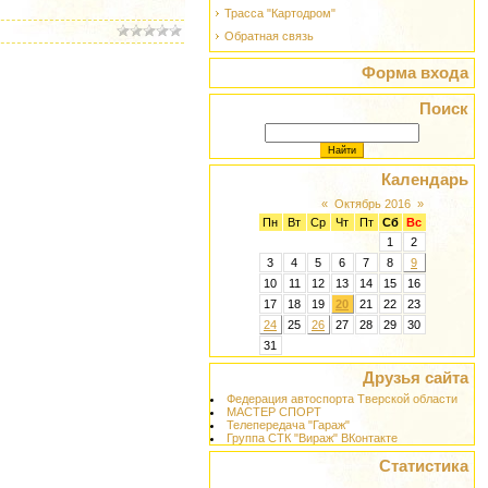
Трасса "Картодром"
Обратная связь
Форма входа
Поиск
Календарь
«
Октябрь 2016
»
Пн
Вт
Ср
Чт
Пт
Сб
Вс
1
2
3
4
5
6
7
8
9
10
11
12
13
14
15
16
17
18
19
20
21
22
23
24
25
26
27
28
29
30
31
Друзья сайта
Федерация автоспорта Тверской области
МАСТЕР СПОРТ
Телепередача "Гараж"
Группа СТК "Вираж" ВКонтакте
Статистика