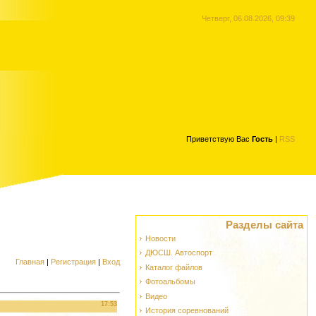
Четверг, 06.08.2026, 09:39
Приветствую Вас
Гость
|
RSS
Разделы сайта
Новости
ДЮСШ. Автоспорт
Главная
|
Регистрация
|
Вход
Каталог файлов
Фотоальбомы
Видео
17:53
История соревнований