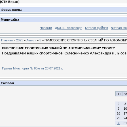
[
СТК Вираж
]
Форма входа
Меню сайта
Новости
ДЮСШ. Автоспорт
Каталог файлов
Фотоальб
Главная
»
2021
»
Август
»
5
» ПРИСВОЕНИЕ СПОРТИВНЫХ ЗВАНИЙ ПО АВТОМОБ
ПРИСВОЕНИЕ СПОРТИВНЫХ ЗВАНИЙ ПО АВТОМОБИЛЬНОМУ СПОРТУ
Поздравляем наших спортсменов Колесниченко Александра и Лысова 
Приказ Минспорта № 85нг от 28.07.2021 г.
Calendar
Пн
Вт
2
3
9
10
16
17
23
24
30
31