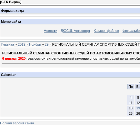
[
СТК Вираж
]
Форма входа
Меню сайта
Новости
ДЮСШ. Автоспорт
Каталог файлов
Фотоальб
Главная
»
2019
»
Ноябрь
»
29
» РЕГИОНАЛЬНЫЙ СЕМИНАР СПОРТИВНЫХ СУДЕЙ 
РЕГИОНАЛЬНЫЙ СЕМИНАР СПОРТИВНЫХ СУДЕЙ ПО АВТОМОБИЛЬНОМУ СП
6 января 2020
года состоится региональный семинар спортивных судей по автомоб
Calendar
Пн
Вт
4
5
11
12
18
19
25
26
Полная версия сайта