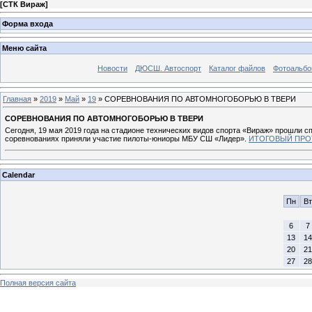
[
СТК Вираж
]
Форма входа
Меню сайта
Новости
ДЮСШ. Автоспорт
Каталог файлов
Фотоальб
Главная
»
2019
»
Май
»
19
» СОРЕВНОВАНИЯ ПО АВТОМНОГОБОРЬЮ В ТВЕРИ
СОРЕВНОВАНИЯ ПО АВТОМНОГОБОРЬЮ В ТВЕРИ
Сегодня, 19 мая 2019 года на стадионе технических видов спорта «Вираж» прошли 
соревнованиях приняли участие пилоты-юниоры МБУ СШ «Лидер».
ИТОГОВЫЙ ПРО
Calendar
Пн
Вт
6
7
13
14
20
21
27
28
Полная версия сайта