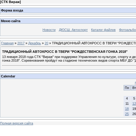
[
СТК Вираж
]
Форма входа
Меню сайта
Новости
ДЮСШ. Автоспорт
Каталог файлов
Фотоальб
Главная
»
2017
»
Декабрь
»
20
» ТРАДИЦИОННЫЙ АВТОКРОСС В ТВЕРИ "РОЖДЕСТВ
ТРАДИЦИОННЫЙ АВТОКРОСС В ТВЕРИ "РОЖДЕСТВЕНСКАЯ ГОНКА 2018"
13 января 2018 года СТК "Вираж" при поддержке Управления по культуре, спорту и
гонка 2018". Соревнования пройдут на стадионе технических видов спорта МБУ ДО
Calendar
Пн
Вт
4
5
11
12
18
19
25
26
Полная версия сайта