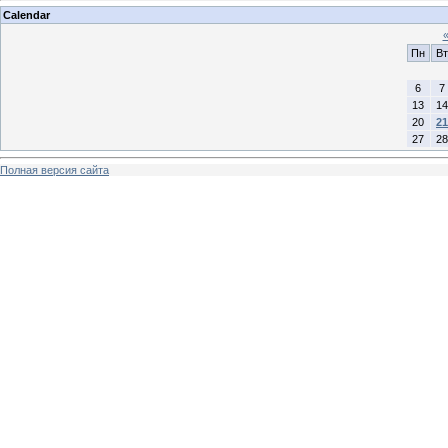
Calendar
Пн
Вт
6
7
13
14
20
21
27
28
Полная версия сайта