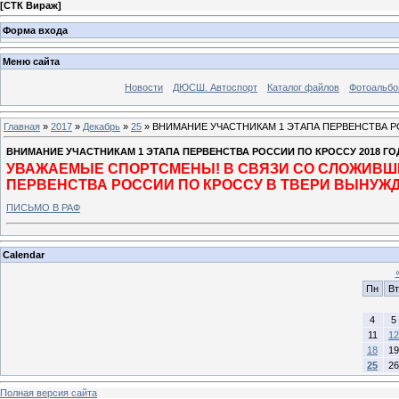
[
СТК Вираж
]
Форма входа
Меню сайта
Новости
ДЮСШ. Автоспорт
Каталог файлов
Фотоальб
Главная
»
2017
»
Декабрь
»
25
» ВНИМАНИЕ УЧАСТНИКАМ 1 ЭТАПА ПЕРВЕНСТВА Р
ВНИМАНИЕ УЧАСТНИКАМ 1 ЭТАПА ПЕРВЕНСТВА РОССИИ ПО КРОССУ 2018 ГО
УВАЖАЕМЫЕ СПОРТСМЕНЫ! В СВЯЗИ СО СЛОЖИВШЕ
ПЕРВЕНСТВА РОССИИ ПО КРОССУ В ТВЕРИ ВЫНУЖ
ПИСЬМО В РАФ
Calendar
Пн
Вт
4
5
11
12
18
19
25
26
Полная версия сайта