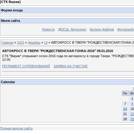
[
СТК Вираж
]
Форма входа
Меню сайта
Новости
ДЮСШ. Автоспорт
Каталог файлов
Фотоальб
Главная
»
2015
»
Декабрь
»
14
» АВТОКРОСС В ТВЕРИ "РОЖДЕСТВЕНСКАЯ ГОНКА-201
АВТОКРОСС В ТВЕРИ "РОЖДЕСТВЕНСКАЯ ГОНКА-2016" 09.01.2016
СТК "Вираж" открывает сезон 2016 года по автокроссу в городе Твери. "РОЖДЕСТВЕ
12.00.
РЕГЛАМЕНТ СОРЕВНОВАНИЙ
ЗАЯВКА НА УЧАСТИЕ
Calendar
Пн
Вт
1
7
8
14
15
21
22
28
29
Полная версия сайта