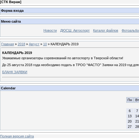
[
СТК Вираж
]
Форма входа
Меню сайта
Новости
ДЮСШ. Автоспорт
Каталог файлов
Фотоальб
Главная
»
2018
»
Август
»
10
» КАЛЕНДАРЬ 2019
КАЛЕНДАРЬ 2019
Уважаемые организаторы соревнований по автоспорту в Тверской области!
До 25 августа 2018 года необходимо подать в ТРОО "ФАСТО" Заявки на 2019 год дл
БЛАНК ЗАЯВКИ
Calendar
Пн
Вт
6
7
13
14
20
21
27
28
Полная версия сайта