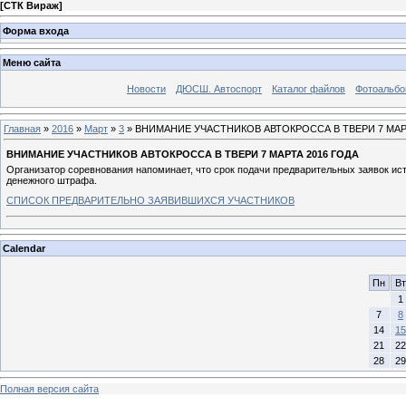
[
СТК Вираж
]
Форма входа
Меню сайта
Новости
ДЮСШ. Автоспорт
Каталог файлов
Фотоальб
Главная
»
2016
»
Март
»
3
» ВНИМАНИЕ УЧАСТНИКОВ АВТОКРОССА В ТВЕРИ 7 МАР
ВНИМАНИЕ УЧАСТНИКОВ АВТОКРОССА В ТВЕРИ 7 МАРТА 2016 ГОДА
Организатор соревнования напоминает, что срок подачи предварительных заявок ист
денежного штрафа.
СПИСОК ПРЕДВАРИТЕЛЬНО ЗАЯВИВШИХСЯ УЧАСТНИКОВ
Calendar
Пн
Вт
1
7
8
14
15
21
22
28
29
Полная версия сайта