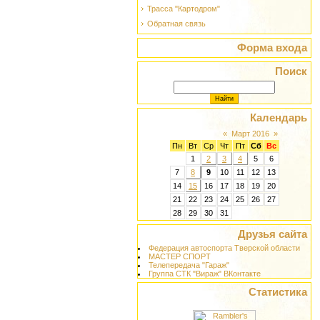
Трасса "Картодром"
Обратная связь
Форма входа
Поиск
Календарь
«
Март 2016
»
Пн
Вт
Ср
Чт
Пт
Сб
Вс
1
2
3
4
5
6
7
8
9
10
11
12
13
14
15
16
17
18
19
20
21
22
23
24
25
26
27
28
29
30
31
Друзья сайта
Федерация автоспорта Тверской области
МАСТЕР СПОРТ
Телепередача "Гараж"
Группа СТК "Вираж" ВКонтакте
Статистика