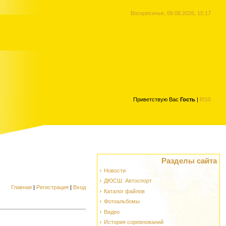
Воскресенье, 09.08.2026, 15:17
Приветствую Вас
Гость
|
RSS
Разделы сайта
Новости
ДЮСШ. Автоспорт
Главная
|
Регистрация
|
Вход
Каталог файлов
Фотоальбомы
Видео
История соревнований