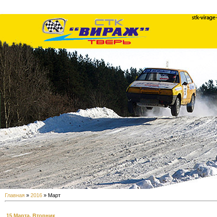
Главная
»
2016
»
Март
15 Марта, Вторник