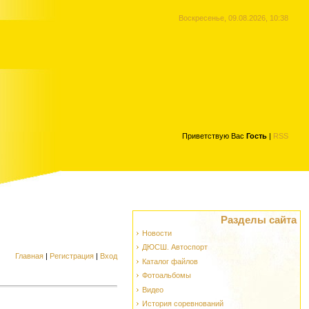
Воскресенье, 09.08.2026, 10:38
Приветствую Вас
Гость
|
RSS
Разделы сайта
Новости
ДЮСШ. Автоспорт
Главная
|
Регистрация
|
Вход
Каталог файлов
Фотоальбомы
Видео
История соревнований