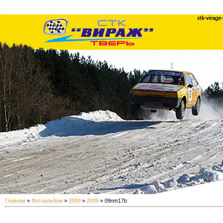
Главная
»
Фотоальбом
»
2009
»
2009
» 09nm17b