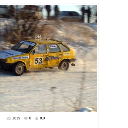
1819
0
0.0
В реальном размере
640x480
/ 108.3Kb