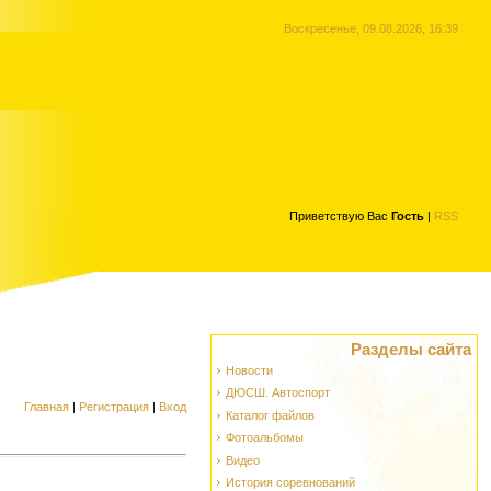
Воскресенье, 09.08.2026, 16:39
Приветствую Вас
Гость
|
RSS
Разделы сайта
Новости
ДЮСШ. Автоспорт
Главная
|
Регистрация
|
Вход
Каталог файлов
Фотоальбомы
Видео
История соревнований