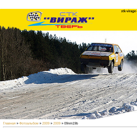
Главная
»
Фотоальбом
»
2009
»
2009
» 09nm19b