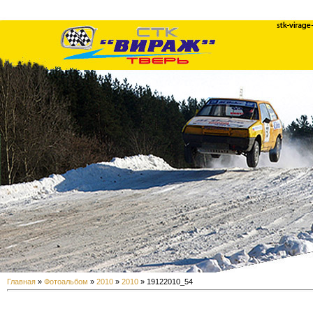
Главная
»
Фотоальбом
»
2010
»
2010
» 19122010_54