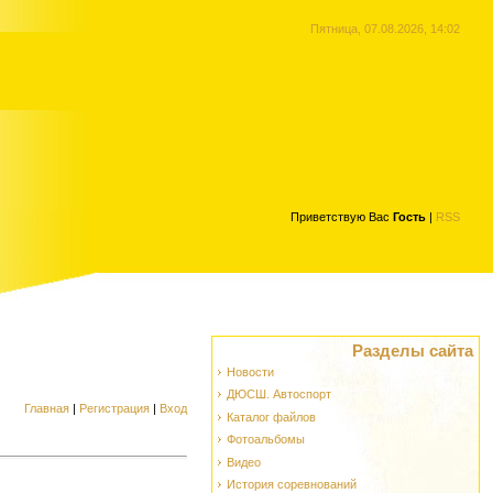
Пятница, 07.08.2026, 14:02
Приветствую Вас
Гость
|
RSS
Разделы сайта
Новости
ДЮСШ. Автоспорт
Главная
|
Регистрация
|
Вход
Каталог файлов
Фотоальбомы
Видео
История соревнований