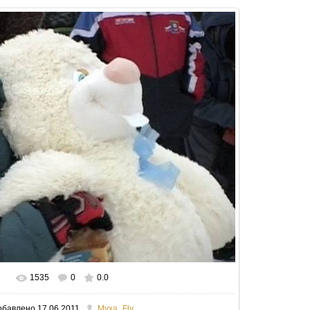
1535
0
0.0
В реальном размере
689x500
/ 72.8Kb
обавлено
17.06.2011
Myxa_Fly