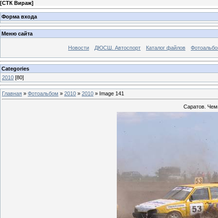
[
СТК Вираж
]
Форма входа
Меню сайта
Новости
ДЮСШ. Автоспорт
Каталог файлов
Фотоальб
Categories
2010
[80]
Главная
»
Фотоальбом
»
2010
»
2010
» Image 141
Саратов. Чемп