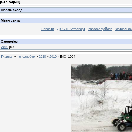
[
СТК Вираж
]
Форма входа
Меню сайта
Новости
ДЮСШ. Автоспорт
Каталог файлов
Фотоальб
Categories
2010
[80]
Главная
»
Фотоальбом
»
2010
»
2010
» IMG_1994