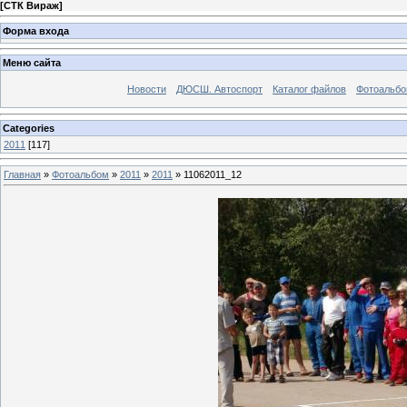
[
СТК Вираж
]
Форма входа
Меню сайта
Новости
ДЮСШ. Автоспорт
Каталог файлов
Фотоальб
Categories
2011
[117]
Главная
»
Фотоальбом
»
2011
»
2011
» 11062011_12