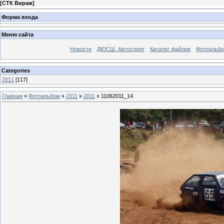
[
СТК Вираж
]
Форма входа
Меню сайта
Новости
ДЮСШ. Автоспорт
Каталог файлов
Фотоальб
Categories
2011
[117]
Главная
»
Фотоальбом
»
2011
»
2011
» 11062011_14