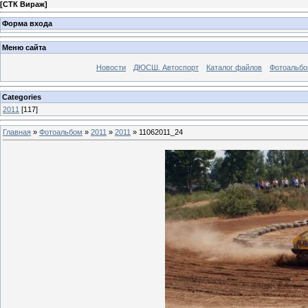
[
СТК Вираж
]
Форма входа
Меню сайта
Новости
ДЮСШ. Автоспорт
Каталог файлов
Фотоальб
Categories
2011
[117]
Главная
»
Фотоальбом
»
2011
»
2011
» 11062011_24