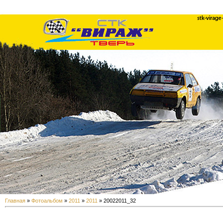
Главная
»
Фотоальбом
»
2011
»
2011
» 20022011_32