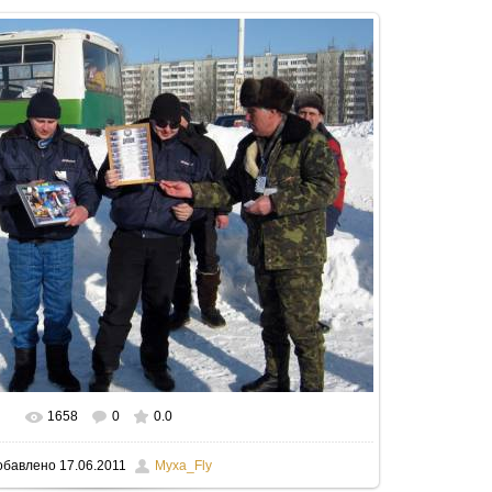
1658
0
0.0
В реальном размере
800x545
/ 151.1Kb
обавлено
17.06.2011
Myxa_Fly