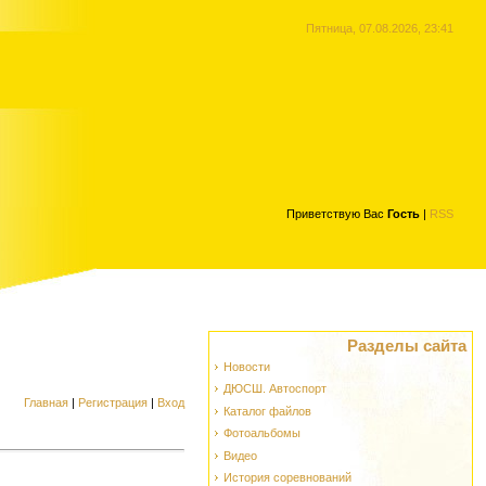
Пятница, 07.08.2026, 23:41
Приветствую Вас
Гость
|
RSS
Разделы сайта
Новости
ДЮСШ. Автоспорт
Главная
|
Регистрация
|
Вход
Каталог файлов
Фотоальбомы
Видео
История соревнований