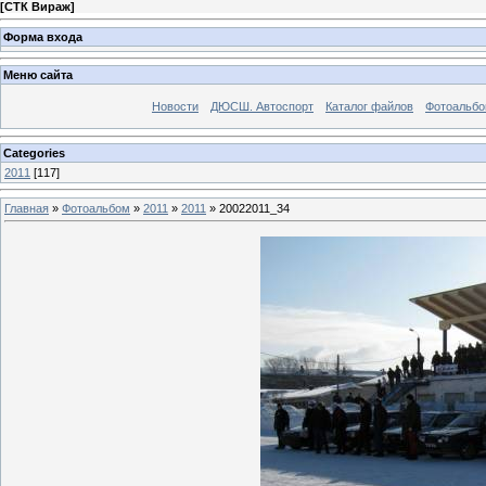
[
СТК Вираж
]
Форма входа
Меню сайта
Новости
ДЮСШ. Автоспорт
Каталог файлов
Фотоальб
Categories
2011
[117]
Главная
»
Фотоальбом
»
2011
»
2011
» 20022011_34