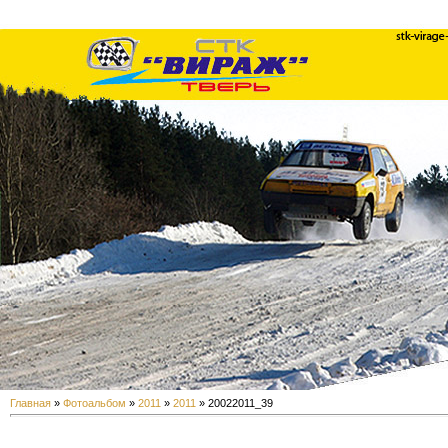
Главная
»
Фотоальбом
»
2011
»
2011
» 20022011_39