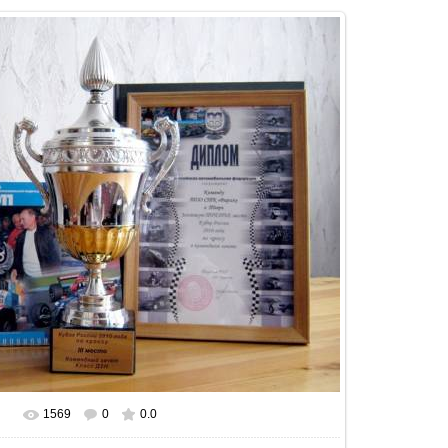
1569
0
0.0
В реальном размере
800x600
/ 146.6Kb