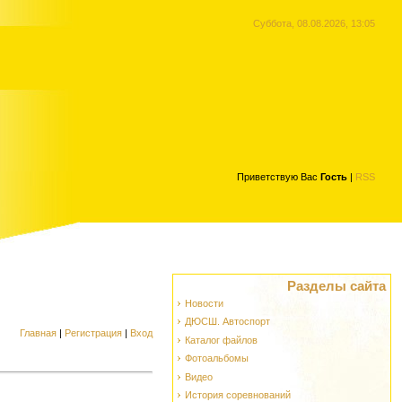
Суббота, 08.08.2026, 13:05
Приветствую Вас
Гость
|
RSS
Разделы сайта
Новости
ДЮСШ. Автоспорт
Главная
|
Регистрация
|
Вход
Каталог файлов
Фотоальбомы
Видео
История соревнований