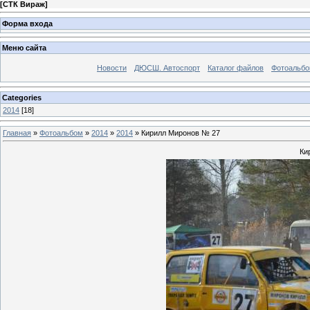
[
СТК Вираж
]
Форма входа
Меню сайта
Новости
ДЮСШ. Автоспорт
Каталог файлов
Фотоальб
Categories
2014
[18]
Главная
»
Фотоальбом
»
2014
»
2014
» Кирилл Миронов № 27
Ки