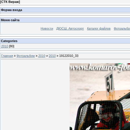
[
СТК Вираж
]
Форма входа
Меню сайта
Новости
ДЮСШ. Автоспорт
Каталог файлов
Фотоальб
Categories
2010
[80]
Главная
»
Фотоальбом
»
2010
»
2010
» 19122010_33