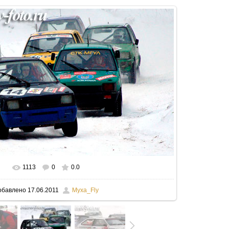
1113
0
0.0
обавлено
17.06.2011
Myxa_Fly