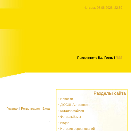
Четверг, 06.08.2026, 22:59
Приветствую Вас
Гость
|
RSS
Разделы сайта
Новости
ДЮСШ. Автоспорт
Главная
|
Регистрация
|
Вход
Каталог файлов
Фотоальбомы
Видео
История соревнований