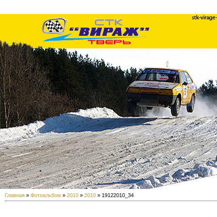
Главная
»
Фотоальбом
»
2010
»
2010
» 19122010_34