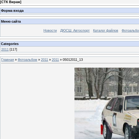
[
СТК Вираж
]
Форма входа
Меню сайта
Новости
ДЮСШ. Автоспорт
Каталог файлов
Фотоальб
Categories
2011
[117]
Главная
»
Фотоальбом
»
2011
»
2011
» 05012011_13