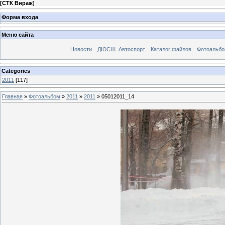
[
СТК Вираж
]
Форма входа
Меню сайта
Новости
ДЮСШ. Автоспорт
Каталог файлов
Фотоальб
Categories
2011
[117]
Главная
»
Фотоальбом
»
2011
»
2011
» 05012011_14