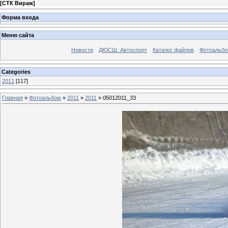
[
СТК Вираж
]
Форма входа
Меню сайта
Новости
ДЮСШ. Автоспорт
Каталог файлов
Фотоальб
Categories
2011
[117]
Главная
»
Фотоальбом
»
2011
»
2011
» 05012011_33