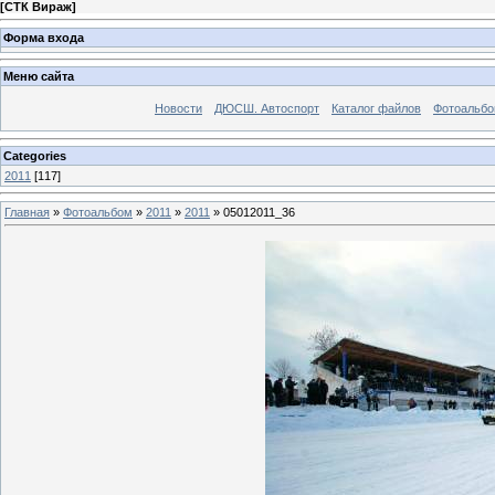
[
СТК Вираж
]
Форма входа
Меню сайта
Новости
ДЮСШ. Автоспорт
Каталог файлов
Фотоальб
Categories
2011
[117]
Главная
»
Фотоальбом
»
2011
»
2011
» 05012011_36