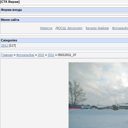
[
СТК Вираж
]
Форма входа
Меню сайта
Новости
ДЮСШ. Автоспорт
Каталог файлов
Фотоальб
Categories
2011
[117]
Главная
»
Фотоальбом
»
2011
»
2011
» 05012011_37