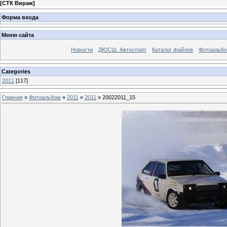
[
СТК Вираж
]
Форма входа
Меню сайта
Новости
ДЮСШ. Автоспорт
Каталог файлов
Фотоальб
Categories
2011
[117]
Главная
»
Фотоальбом
»
2011
»
2011
» 20022011_15