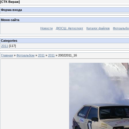
[
СТК Вираж
]
Форма входа
Меню сайта
Новости
ДЮСШ. Автоспорт
Каталог файлов
Фотоальб
Categories
2011
[117]
Главная
»
Фотоальбом
»
2011
»
2011
» 20022011_16